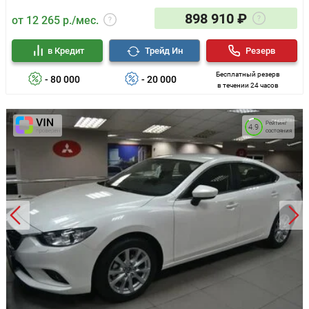
898 910 ₽
от 12 265 р./мес.
в Кредит
Трейд Ин
Резерв
Бесплатный резерв
- 80 000
- 20 000
в течении 24 часов
Рейтинг
4.9
состояния