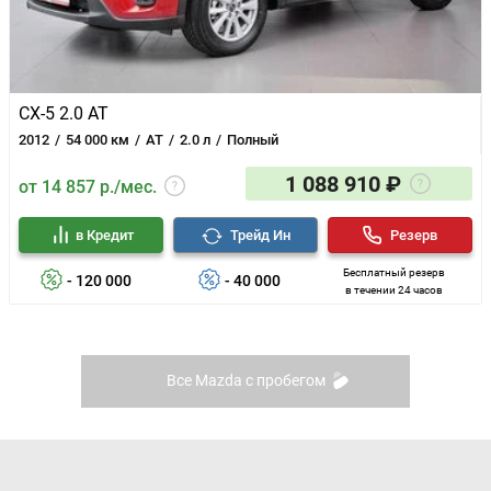
CX-5 2.0 AT
2012
54 000 км
AT
2.0 л
Полный
1 088 910 ₽
от 14 857 р./мес.
в Кредит
Трейд Ин
Резерв
Бесплатный резерв
- 120 000
- 40 000
в течении 24 часов
Все Mazda с пробегом