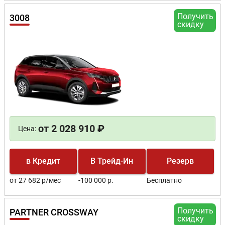
Получить
3008
скидку
от 2 028 910 ₽
Цена:
в Кредит
В Трейд-Ин
Резерв
от 27 682 р/мес
-100 000 р.
Бесплатно
Получить
PARTNER CROSSWAY
скидку