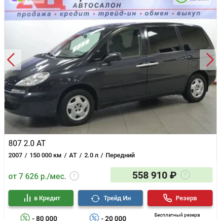
807 2.0 AT
2007
150 000 км
AT
2.0 л
Передний
558 910 ₽
от 7 626 р./мес.
в Кредит
Трейд Ин
Резерв
Бесплатный резерв
- 80 000
- 20 000