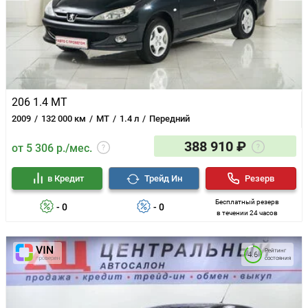
206 1.4 MT
2009
132 000 км
MT
1.4 л
Передний
388 910 ₽
от 5 306 р./мес.
в Кредит
Трейд Ин
Резерв
Бесплатный резерв
- 0
- 0
в течении 24 часов
Рейтинг
4.6
состояния