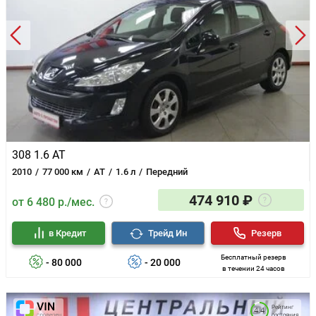
308 1.6 AT
2010
77 000 км
AT
1.6 л
Передний
474 910 ₽
от 6 480 р./мес.
в Кредит
Трейд Ин
Резерв
Бесплатный резерв
- 80 000
- 20 000
в течении 24 часов
Рейтинг
4.4
состояния