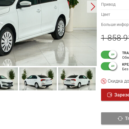
Привод
Цвет
Больше информ
1 858 9
TRA
Обм
КРЕ
Без
Cкидка
до
Зарез
T