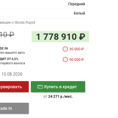
Передний
Белый
ации о Skoda Rapid
10 ₽
1 778 910 ₽
DE IN
30 000 ₽
ен вашего авто
ДИТ ОТ 6,5%
50 000 ₽
 первого взноса
 10.08.2026
ервировать
Купить в кредит
от
24 271 р./мес.
rade In