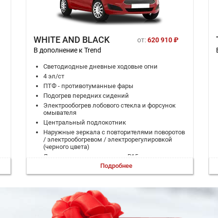
WHITE AND BLACK
от:
620 910 ₽
В дополнение к Trend
Светодиодные дневные ходовые огни
4 эл/ст
ПТФ - противотуманные фары
Подогрев передних сидений
Электрообогрев лобового стекла и форсунок
омывателя
Центральный подлокотник
Наружные зеркала с повторителями поворотов
/ электрообогревом / электрорегулировкой
(черного цвета)
Литые диски черного цвета R15
M
Подробнее