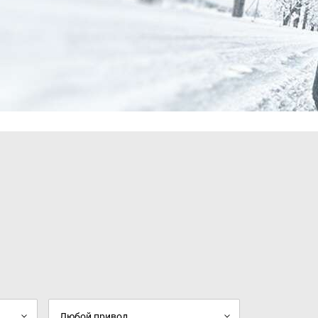
15" легкосплавные колесные диски
Фоновая подсветка интерьера