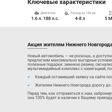
Ключевые характеристики
Разгон до 100 км/ч
Двигатель
Расход на 100 км
10.0 с.
1.6 л. 188 л.с.
4-8 л
5 M
Акция жителям Нижнего Новгорода
Новый автомобиль — не роскошь, а доступн
предлагаем максимально выгодные условия
полезные подарки: зимнюю резину, сигнализ
мультимедийный комплекс с навигацией, по
Каждый оставивший заявку на сайте пол
Жителям Нижнего Новгорода дорогу до 
Перед тем, как отправиться к нам, заброни
она 100% будет в наличии к Вашему приезду