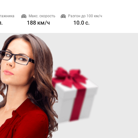
гажника
Макс. скорость
Разгон до 100 км/ч
Двигатель
л.
188 км/ч
10.0 с.
1.6 л. 188 л.