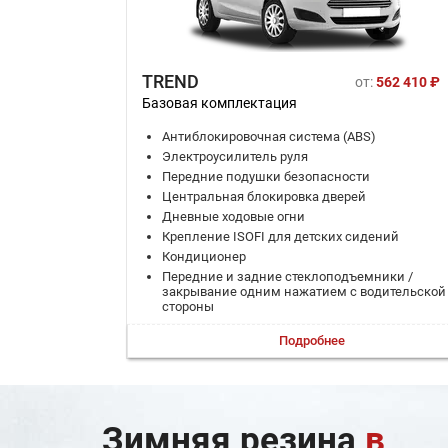
TREND
от:
562 410 ₽
Базовая комплектация
Антиблокировочная система (ABS)
Электроусилитель руля
Передние подушки безопасности
Центральная блокировка дверей
Дневные ходовые огни
Крепление ISOFI для детских сидений
Кондиционер
Передние и задние стеклоподъемники /
закрывание одним нажатием с водительской
стороны
Радиопакет №7 (Аудиосистема CD/MP3 AM/F
Подробнее
с дистанционным управлением на руле,
двухстрочный монохромный дисплей, USB-
порт, вход AU)
Бортовой компьютер
Регулируемое по высоте сиденье водителя
Зимняя резина
в
Задние сиденья, складывающиеся в
соотношении 60:40