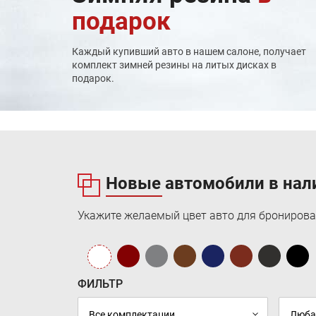
подарок
Регулируемая по высоте и углу наклона
рулевая колонка
Наружные зеркала с указателями
повторителями поворотов / подогревом / (в
Каждый купивший авто в нашем салоне, получает
цвет кузова)
комплект зимней резины на литых дисках в
Система My Key
подарок.
Фирменная система дозаправки Ford Easy Fue
без использования крышки заливной
горловины
Дверные ручки в цвет кузова
Фирменная система дозаправки
15" стальные колесные диски с
декоративными колпаками
Полноразмерное запасное колесо
Новые автомобили в нал
Передние и задние ковролиновые коврики
Укажите желаемый цвет авто для бронирова
ФИЛЬТР