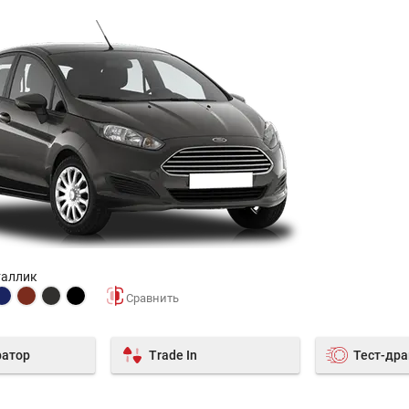
таллик
ратор
Trade In
Тест-др