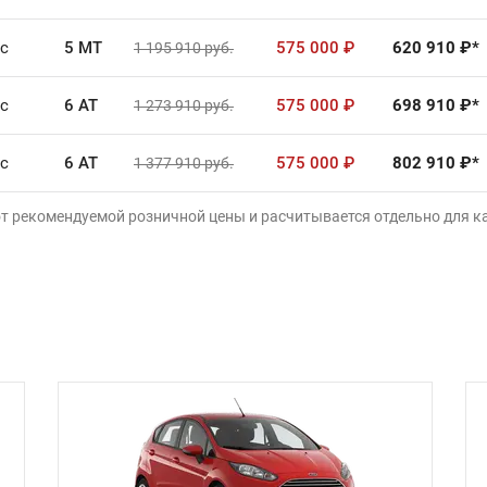
.с
5 MT
575 000
₽
620 910
₽*
1 195 910
руб.
.с
6 AT
575 000
₽
698 910
₽*
1 273 910
руб.
.с
6 AT
575 000
₽
802 910
₽*
1 377 910
руб.
от рекомендуемой розничной цены и расчитывается отдельно для 