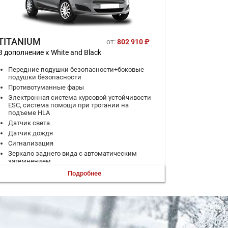
TITANIUM
от:
802 910 ₽
В дополнение к White and Black
Передние подушки безопасности+боковые
подушки безопасности
Противотуманные фары
Электронная система курсовой устойчивости
ESC, система помощи при трогании на
подъеме HLA
Датчик света
Датчик дождя
Сигнализация
Зеркало заднего вида с автоматическим
затемнением
Дистанционное центральное запирание
Подробнее
Климат-контроль
Электрообогрев лобового стекла
Рулевое колесо с кожаной отделкой
Наружные зеркала с указателями
повторителями поворотов / подогревом / (в
цвет кузова)