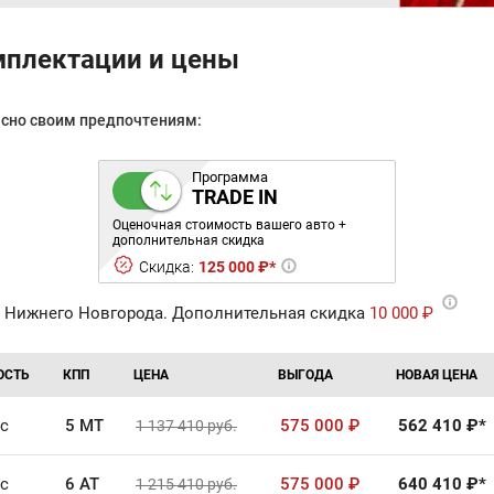
мплектации и цены
асно своим предпочтениям:
Программа
TRADE IN
Оценочная стоимость вашего авто +
дополнительная скидка
Скидка:
125 000 ₽*
 Нижнего Новгорода. Дополнительная скидка
10 000 ₽
ОСТЬ
КПП
ЦЕНА
ВЫГОДА
НОВАЯ ЦЕНА
.с
5 MT
575 000
₽
562 410
₽*
1 137 410
руб.
.с
6 AT
575 000
₽
640 410
₽*
1 215 410
руб.