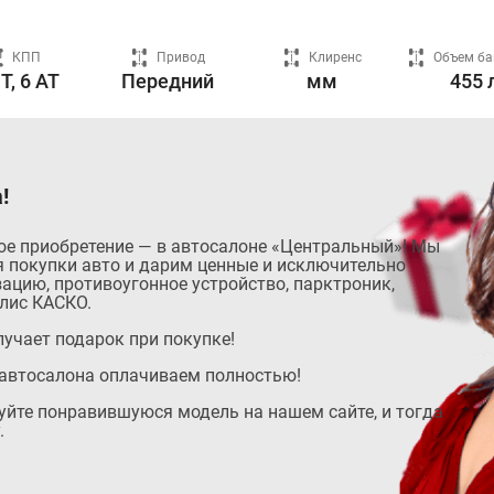
КПП
Привод
Клиренс
Объем ба
T, 6 AT
Передний
мм
455 
!
ое приобретение — в автосалоне «Центральный»! Мы
 покупки авто и дарим ценные и исключительно
ацию, противоугонное устройство, парктроник,
лис КАСКО.
учает подарок при покупке!
автосалона оплачиваем полностью!
руйте понравившуюся модель на нашем сайте, и тогда
.