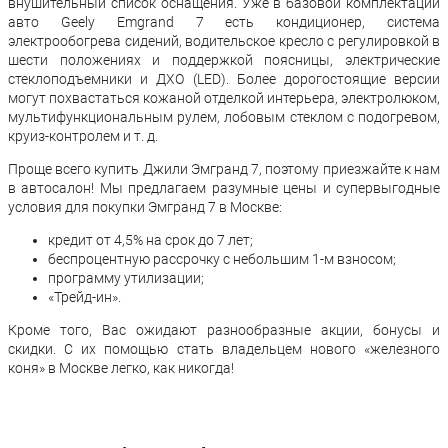
внушительный список оснащения. Уже в базовой комплектации
авто Geely Emgrand 7 есть кондиционер, система
электрообогрева сидений, водительское кресло с регулировкой в
шести положениях и поддержкой поясницы, электрические
стеклоподъемники и ДХО (LED). Более дорогостоящие версии
могут похвастаться кожаной отделкой интерьера, электролюком,
мультифункциональным рулем, лобовым стеклом с подогревом,
круиз-контролем и т. д.
Проще всего купить Джили Эмгранд 7, поэтому приезжайте к нам
в автосалон! Мы предлагаем разумные цены и супервыгодные
условия для покупки Эмгранд 7 в Москве:
кредит от 4,5% на срок до 7 лет;
беспроцентную рассрочку с небольшим 1-м взносом;
программу утилизации;
«Трейд-ин».
Кроме того, Вас ожидают разнообразные акции, бонусы и
скидки. С их помощью стать владельцем нового «железного
коня» в Москве легко, как никогда!