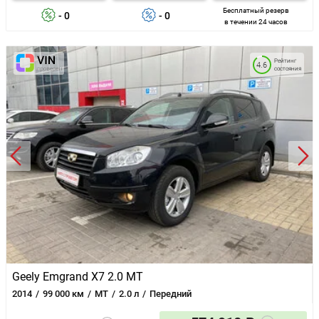
Бесплатный резерв
- 0
- 0
в течении 24 часов
Рейтинг
4.6
состояния
Geely Emgrand X7 2.0 MT
2014
99 000 км
MT
2.0 л
Передний