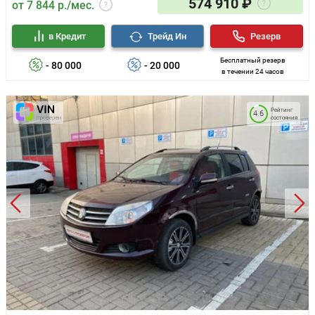
574 910 ₽
от 7 844 р./мес.
в Кредит
Трейд Ин
Резерв
Бесплатный резерв
- 80 000
- 20 000
в течении 24 часов
Рейтинг
4.6
состояния