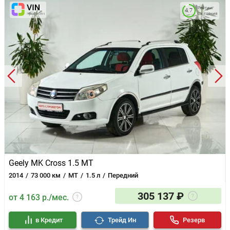
Рейтинг
4.7
состояния
Geely MK Cross 1.5 MT
2014
73 000 км
MT
1.5 л
Передний
305 137 ₽
от 4 163 р./мес.
в Кредит
Трейд Ин
Резерв