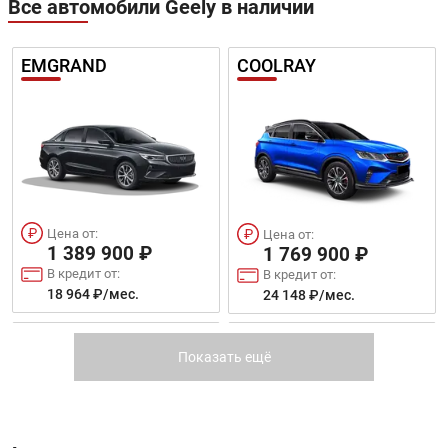
Все автомобили Geely в наличии
EMGRAND
COOLRAY
Цена от:
Цена от:
1 389 900 ₽
1 769 900 ₽
В кредит от:
В кредит от:
18 964 ₽/мес.
24 148 ₽/мес.
NEW COOLRAY
ATLAS PRO
Показать ещё