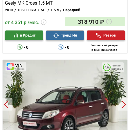
Geely MK Cross 1.5 MT
2013
105 000 км
MT
1.5 л
Передний
318 910 ₽
от 4 351 р./мес.
в Кредит
Трейд Ин
Резерв
Бесплатный резерв
- 0
- 0
в течении 24 часов
Рейтинг
4.6
состояния