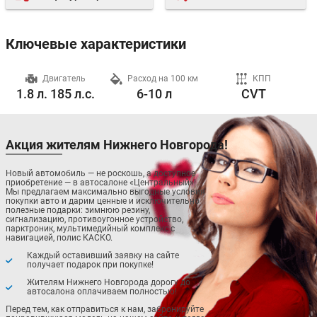
Ключевые характеристики
ч
Двигатель
Расход на 100 км
КПП
1.8 л. 185 л.с.
6-10 л
CVT
Акция жителям Нижнего Новгорода!
Новый автомобиль — не роскошь, а доступное
приобретение — в автосалоне «Центральный»!
Мы предлагаем максимально выгодные условия
покупки авто и дарим ценные и исключительно
полезные подарки: зимнюю резину,
сигнализацию, противоугонное устройство,
парктроник, мультимедийный комплекс с
навигацией, полис КАСКО.
Каждый оставивший заявку на сайте
получает подарок при покупке!
Жителям Нижнего Новгорода дорогу до
автосалона оплачиваем полностью!
Перед тем, как отправиться к нам, забронируйте