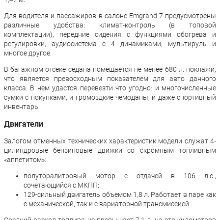
Для водителя и пассажиров в салоне Emgrand 7 предусмотрены
различные удобства: климат-контроль (в топовой
комплектации), передние сидения с функциями обогрева и
регулировки, аудиосистема с 4 динамиками, мультируль и
многое другое.
В багажном отсеке седана помещается не менее 680 л. поклажи,
что является превосходным показателем для авто данного
класса. В нем удастся перевезти что угодно: и многочисленные
сумки с покупками, и громоздкие чемоданы, и даже спортивный
инвентарь.
Двигатели
Залогом отменных технических характеристик модели служат 4-
цилиндровые бензиновые движки со скромным топливным
«аппетитом»:
полуторалитровый мотор с отдачей в 106 л.с.,
сочетающийся с МКПП;
129-сильный двигатель объемом 1,8 л. Работает в паре как
с механической, так и с вариаторной трансмиссией.