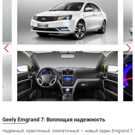
Колёсная база:
2650 мм
2650 мм
Клиренс:
167 мм
167 мм
Масса:
1340 кг
1340 кг
Объём багажника:
680 л
680 л
Трансмиссия:
механическая
вариатор
Привод:
Передний
Передний
Передняя
Независимая -
Независимая 
подвеска:
McPherson
McPherson
Задняя подвеска:
Полузависимая
Полузависим
Передние
Дисковые
Дисковые
тормоза:
Задние тормоза:
Дисковые
Дисковые
Geely Emgrand 7: Воплощая надежность
Производство:
Черкесск
Надежный, практичный, симпатичный — новый седан Emgrand 7
Гарантия:
5 лет или 150 000 км пробега