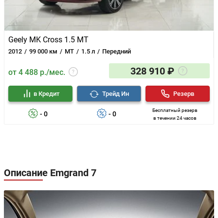
Geely MK Cross 1.5 MT
2012
99 000 км
MT
1.5 л
Передний
328 910 ₽
от 4 488 р./мес.
в Кредит
Трейд Ин
Резерв
Бесплатный резерв
- 0
- 0
в течении 24 часов
Описание Emgrand 7