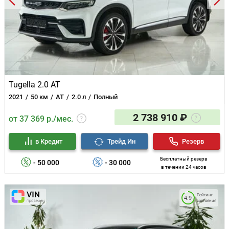
Tugella 2.0 AT
2021
50 км
AT
2.0 л
Полный
2 738 910 ₽
от 37 369 р./мес.
в Кредит
Трейд Ин
Резерв
Бесплатный резерв
- 50 000
- 30 000
в течении 24 часов
Рейтинг
4.9
состояния