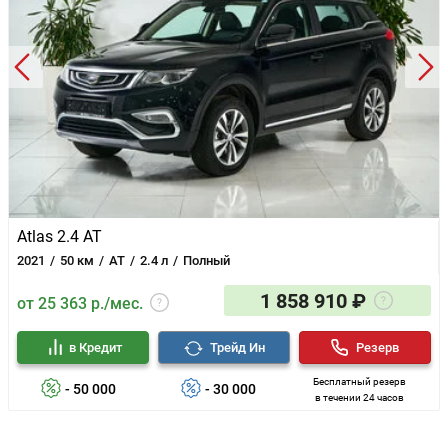
Atlas 2.4 AT
2021
50 км
AT
2.4 л
Полный
1 858 910 ₽
от 25 363 р./мес.
в Кредит
Трейд Ин
Резерв
Бесплатный резерв
- 50 000
- 30 000
в течении 24 часов