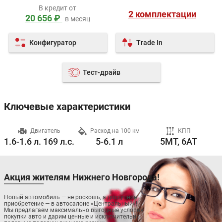
В кредит от
2 комплектации
20 656 ₽
в месяц
Конфигуратор
Trade In
Тест-драйв
Ключевые характеристики
ч
Двигатель
Расход на 100 км
КПП
1.6-1.6 л. 169 л.с.
5-6.1 л
5MT, 6AT
Акция жителям Нижнего Новгорода!
Новый автомобиль — не роскошь, а доступное
приобретение — в автосалоне «Центральный»!
Мы предлагаем максимально выгодные условия
покупки авто и дарим ценные и исключительно