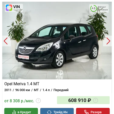
Рейтинг
4.6
состояния
Opel Meriva 1.4 MT
2011
96 000 км
MT
1.4 л
Передний
608 910 ₽
от 8 308 р./мес.
в Кредит
Трейд Ин
Резерв