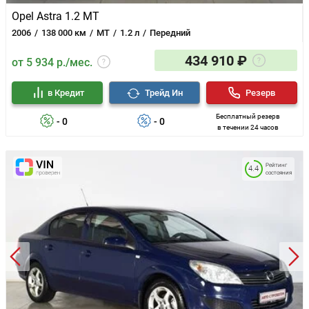
Opel Astra 1.2 MT
2006
138 000 км
MT
1.2 л
Передний
434 910 ₽
от 5 934 р./мес.
в Кредит
Трейд Ин
Резерв
Бесплатный резерв
- 0
- 0
в течении 24 часов
Рейтинг
4.4
состояния