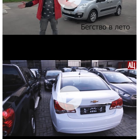
Передние
Дисковые
Дисковые
тормоза:
Задние тормоза:
Дисковые
Дисковые
Производство:
Германия
Гарантия:
3 года или 100 000 км пробега