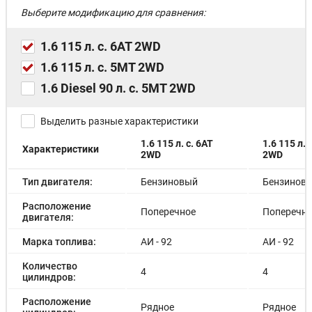
Сиденье водителя с регулировкой по высоте
Выберите модификацию для сравнения:
Подогрев передних сидений
Функция поиска автомобиля при помощи ключа с
дистанционным управлением
1.6 115 л. с. 6AT 2WD
Круиз-контроль с ограничителем скорости
1.6 115 л. с. 5MT 2WD
Дневные светодиодные ходовые огни LED
Галогеновые фары головного света
1.6 Diesel 90 л. с. 5MT 2WD
Противотуманные фары с функцией подсветки
поворотов
Выделить разные характеристики
Датчик дождя
Датчик света
1.6 115 л. с. 6AT
1.6 115 л. 
Характеристики
Сопровождающее освещение
2WD
2WD
Электрообогрев всей поверхности лобового стекла
Лампы для чтения карт спереди
Тип двигателя:
Бензиновый
Бензинов
Легкая тонировка стекол
Расположение
Стеклоочиститель и омыватель заднего стекла
Поперечное
Поперечн
двигателя:
Аудиоподготовка (антенна, проводка)
Разъем питания 12В, прикуриватель
Марка топлива:
АИ - 92
АИ - 92
Количество
4
4
цилиндров:
Расположение
Рядное
Рядное