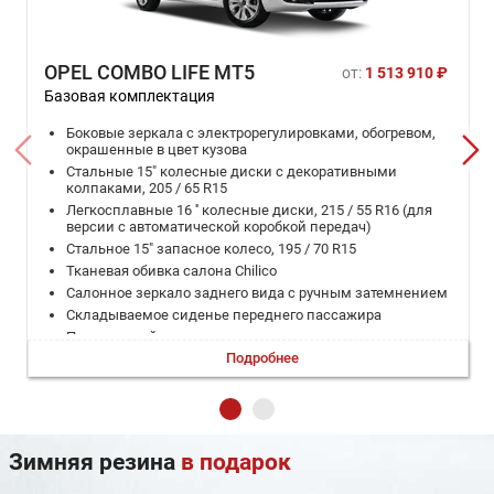
OPEL COMBO LIFE MT5
от:
1 513 910 ₽
Базовая комплектация
Боковые зеркала с электрорегулировками, обогревом,
окрашенные в цвет кузова
Стальные 15" колесные диски с декоративными
колпаками, 205 / 65 R15
Легкосплавные 16 '' колесные диски, 215 / 55 R16 (для
версии с автоматической коробкой передач)
Стальное 15" запасное колесо, 195 / 70 R15
Тканевая обивка салона Chilico
Салонное зеркало заднего вида с ручным затемнением
Складываемое сиденье переднего пассажира
Перчаточный ящик со стороны переднего пассажира
Подробнее
Перчаточный ящик за комбинацией приборов
Подлокотники на водительском и переднем
пассажирском сидениях
Карманы в спинках передних сидений
Три независимых задних сиденья
Зимняя резина
в подарок
Индивидуальная регулировка угла наклона спинки
2 крепления для детских кресел ISOFIX