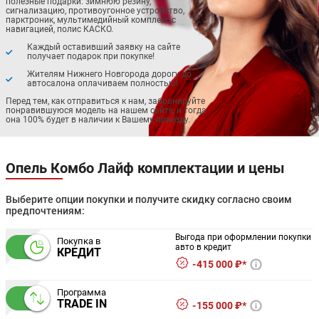
полезные подарки: зимнюю резину,
сигнализацию, противоугонное устройство,
парктроник, мультимедийный комплекс с
навигацией, полис КАСКО.
Каждый оставивший заявку на сайте
получает подарок при покупке!
Жителям Нижнего Новгорода дорогу до
автосалона оплачиваем полностью!
Перед тем, как отправиться к нам, забронируйте
понравившуюся модель на нашем сайте, и тогда
она 100% будет в наличии к Вашему приезду.
Опель Комбо Лайф комплектации и цены
Выберите опции покупки и получите скидку согласно своим
предпочтениям:
Выгода при оформлении покупки
Покупка в
авто в кредит
КРЕДИТ
415 000 ₽*
Программа
TRADE IN
155 000 ₽*