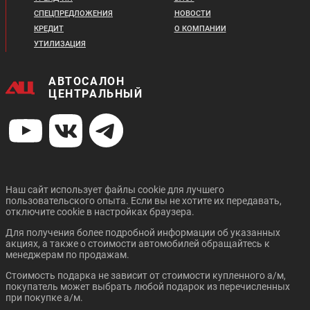
Цена от:
1 461 910 ₽
1 414 910 ₽
PEUGEOT TRAVELLER
PEUGEOT PARTNER
СПЕЦПРЕДЛОЖЕНИЯ
НОВОСТИ
В кредит от:
CROSSWAY
В кредит от:
КРЕДИТ
О КОМПАНИИ
19 946 ₽/мес.
19 305 ₽/мес.
УТИЛИЗАЦИЯ
KIA CERATO NEW
CHERY TIGGO 4 PRO
АВТОСАЛОН
ЦЕНТРАЛЬНЫЙ
Цена от:
Цена от:
3 129 810 ₽
1 533 910 ₽
В кредит от:
В кредит от:
42 703 ₽/мес.
20 928 ₽/мес.
Цена от:
Наш сайт использует файлы cookie для лучшего
Цена от:
TOYOTA ALPHARD
TOYOTA HIACE
1 494 810 ₽
пользовательского опыта. Если вы не хотите их передавать,
1 419 910 ₽
отключите cookie в настройках браузера.
В кредит от:
В кредит от:
20 395 ₽/мес.
19 373 ₽/мес.
Для получения более подробной информации об указанных
акциях, а также о стоимости автомобилей обращайтесь к
менеджерам по продажам.
OMODA C5
EVOLUTE I-PRO
Стоимость подарка не зависит от стоимости купленного а/м,
покупатель может выбрать любой подарок из перечисленных
при покупке а/м.
Цена от: