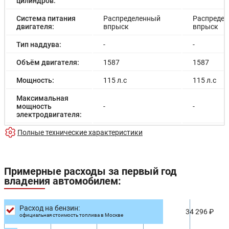
цилиндров:
Система питания
Распределенный
Распреде
двигателя:
впрыск
впрыск
Тип наддува:
-
-
Объём двигателя:
1587
1587
Мощность:
115 л.с
115 л.с
Максимальная
мощность
-
-
электродвигателя:
Емкость батареи:
Полные технические характеристики
-
-
Запас хода на
-
-
электричестве:
Примерные расходы за первый год
Время зарядки:
-
-
владения автомобилем:
Время зарядки
-
-
(быстрая):
Расход на бензин:
34 296 ₽
официальная стоимость топлива в Москве
Разгон до 100км/
14.6 с
13.6 с
час: