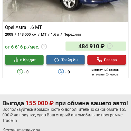
Opel Astra 1.6 MT
2008
143 000 км
MT
1.6 л
Передний
484 910 ₽
от 6 616 р./мес.
в Кредит
Трейд Ин
Резерв
Бесплатный резерв
- 0
- 0
в течении 24 часов
Выгода
155 000 ₽
при обмене вашего авто!
Воспользуйтесь возможностью дополнительно сэкономить 155
000 ₽ на покупке, сдав Ваш старый автомобиль по программе
Trade In
Оставьте заявку на