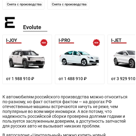
Снята с производства
Снята с производства
Evolute
I-JOY
I-PRO
I-JET
от 1 988 910 ₽
от 1 488 910 ₽
от 3 929 910
К автомобилям российского производства можно относиться
по-разному, но факт остается фактом — на дорогах РФ
отечественные машины встречаются ничуть не реже, чем
популярные во всем мире иномарки. А все потому, что
надежность российской сборки проверена долгими годами и
пользуется заслуженным доверием, а доступность запчастей
для русских авто не вызывает никаких проблем.
В автосалоне «Центральный» можно купить новый