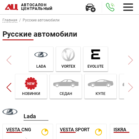
АВТОСАЛОН
ЦЕНТРАЛЬНЫЙ
Главная
Русские автомобили
Русские автомобили
LADA
VORTEX
EVOLUTE
НОВИНКИ
СЕДАН
КУПЕ
ЛИФТБ
Lada
VESTA CNG
VESTA SPORT
ISKRA