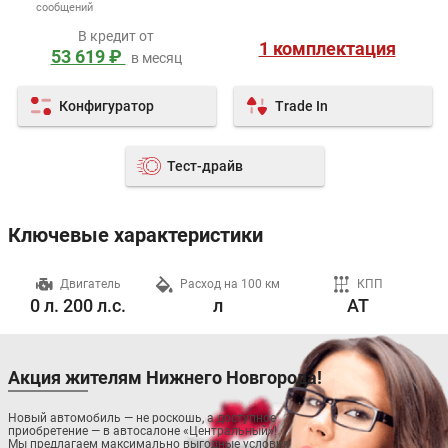
сообщений
В кредит от
1 комплектация
53 619 ₽
в месяц
Конфигуратор
Trade In
Тест-драйв
Ключевые характеристики
ч
Двигатель
Расход на 100 км
КПП
0 л. 200 л.с.
л
AT
Акция жителям Нижнего Новгорода!
Новый автомобиль — не роскошь, а доступное
приобретение — в автосалоне «Центральный»!
Мы предлагаем максимально выгодные условия