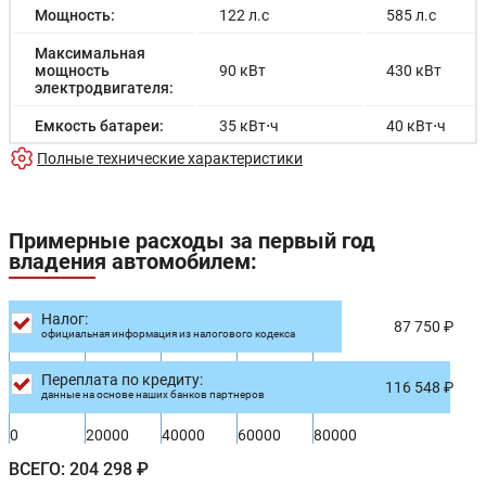
Мощность:
122 л.с
585 л.с
Максимальная
мощность
90 кВт
430 кВт
электродвигателя:
Емкость батареи:
35 кВт⋅ч
40 кВт⋅ч
Полные технические характеристики
Запас хода на
180 км
1010 км
электричестве:
Время зарядки:
3.6 ч
-
Примерные расходы за первый год
владения автомобилем:
Время зарядки
-
-
(быстрая):
Разгон до 100км/
Налог:
4.6 с
4.6 с
87 750 ₽
час:
официальная информация из налогового кодекса
Максимальная
210 км/ч
200 км/ч
Переплата по кредиту:
скорость:
116 548 ₽
данные на основе наших банков партнеров
Расход в
8.5/100км
-
0
20000
40000
60000
80000
городском цикле:
ВСЕГО:
204 298 ₽
Расход в