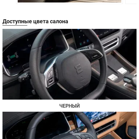
Передняя
Независимая,
Двухрычажн
подвеска:
пружинная
независимая
Независимая,
Многорычаж
Доступные цвета салона
Задняя подвеска:
пружинная
независимая
Передние
Дисковые
Дисковые
тормоза:
вентилируемые
вентилируем
Дисковые
Дисковые
Задние тормоза:
вентилируемые
вентилируем
Производство:
Липецкая область
Гарантия:
3 года или 100000 км
ЧЕРНЫЙ