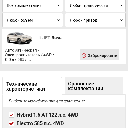
Система помощи на спуске (HDC)
Электронная система курсовой устойчивости (ESC)
Система контроля давления в шинах (TPMS)
Парковочный радар: передний и задний
Камера кругового обзора - 360◦
Адаптивные светодиодные фары головного света (HMA)
i-JET
Base
Светодиодные дневные ходовые огни
Панорамная крыша
Легкосплавные диски 20"
Автоматическая /
Электродвигатель / 4WD /
Шины 225 / 45 / R20
Забронировать
0.0 л / 585 л.с
12.3" цифровая приборная панель водителя
15.6" сенсорный дисплей мультимедиа
Сравнение
Технические
комплектаций
характеристики
Выберите модификацию для сравнения:
Hybrid 1.5 AT 122 л.с. 4WD
Electro 585 л.с. 4WD