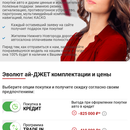
покупки авто и дарим ценные и исключительно
полезные подарки: зимнюю резину,
сигнализацию, противоугонное устройство,
парктроник, мультимедийный комплекс с
навигацией, полис КАСКО.
Каждый оставивший заявку на сайте
получает подарок при покупке!
Жителям Нижнего Новгорода дорогу до
автосалона оплачиваем полностью!
Перед тем, как отправиться к нам, забронируйте
понравившуюся модель на нашем сайте, и тогда
она 100% будет в наличии к Вашему приезду.
Эволют ай-ДЖЕТ комплектации и цены
Выберите опции покупки и получите скидку согласно своим
предпочтениям:
Выгода при оформлении покупки
Покупка в
авто в кредит
КРЕДИТ
825 000 ₽*
Программа
TRADE IN