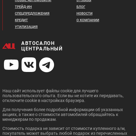
НОВЫЕ АВТОМОБИЛИ
ОТЗЫВЫ
35 323 ₽/мес.
ТРЕЙД-ИН
БЛОГ
СПЕЦПРЕДЛОЖЕНИЯ
НОВОСТИ
Цена от:
CHANGAN UNI-K
CHANGAN CS55 PLUS
Цена от:
2 789 910 ₽
КРЕДИТ
О КОМПАНИИ
2 633 910 ₽
В кредит от:
УТИЛИЗАЦИЯ
В кредит от:
38 065 ₽/мес.
35 937 ₽/мес.
АВТОСАЛОН
GREAT WALL POER
GEELY NEW TUGELLA
ЦЕНТРАЛЬНЫЙ
Цена от:
Цена от:
3 009 810 ₽
2 300 810 ₽
В кредит от:
В кредит от:
41 065 ₽/мес.
31 392 ₽/мес.
Наш сайт использует файлы cookie для лучшего
пользовательского опыта. Если вы не хотите их передавать,
CHANGAN UNI-T
CHANGAN CS35 PLUS
Цена от:
Цена от:
отключите cookie в настройках браузера.
NEW
2 923 910 ₽
2 957 900 ₽
Для получения более подробной информации об указанных
В кредит от:
В кредит от:
акциях, а также о стоимости автомобилей обращайтесь к
39 893 ₽/мес.
40 357 ₽/мес.
менеджерам по продажам.
Стоимость подарка не зависит от стоимости купленного а/м,
CHANGAN CS95 PLUS
GEELY ICON
покупатель может выбрать любой подарок из перечисленных