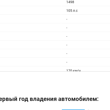
1498
105 л.с
-
-
-
-
-
-
170 км/ч
-
5.5/100км
-
ервый год владения автомобилем:
42 л