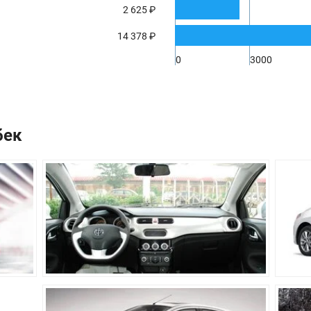
2 625 ₽
4190 мм
1703 мм
14 378 ₽
1482 мм
0
3000
2570 мм
114 мм
бек
1214 кг
350 л
6-ти ступенчатая, роботи
Передний
Независимая пружинная, 
С торсионной балкой
Дисковые
Барабанные