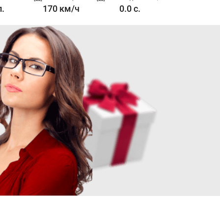
л.
170 км/ч
0.0 с.
1.5 л. 170 л.