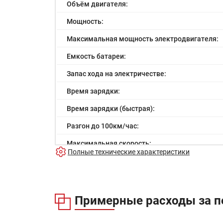
Объём двигателя:
Мощность:
Максимальная мощность электродвигателя:
Емкость батареи:
Запас хода на электричестве:
Время зарядки:
Время зарядки (быстрая):
Разгон до 100км/час:
Максимальная скорость:
Полные технические характеристики
Расход в городском цикле:
Расход в загородном цикле:
Расход в смешанном цикле:
Примерные расходы за п
Объем топливного бака: