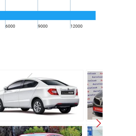
6000
9000
12000
зированная
тип МакФерсон