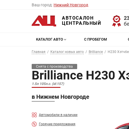
Ваш город:
Нижний Новгород
23
АВТОСАЛОН
ЦЕНТРАЛЬНЫЙ
б
КАТАЛОГ АВТО
С ПРОБЕГОМ
Главная
Каталог новых авто
Brilliance
H230 Хэтчбе
Снята с производства
Brilliance H230 
1.5л 105л.с. (id:157)
в Нижнем Новгороде
Автомобили в наличии
Горячие предложения