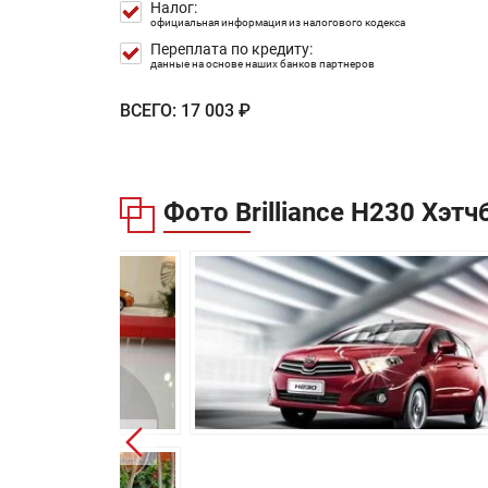
Налог:
Длина:
официальная информация из налогового кодекса
Переплата по кредиту:
Ширина:
данные на основе наших банков партнеров
Высота:
ВСЕГО:
17 003 ₽
Колёсная база:
Клиренс:
Фото Brilliance H230 Хэтч
Масса:
Объём багажника:
Трансмиссия:
Привод:
Передняя подвеска:
Задняя подвеска:
Передние тормоза:
Задние тормоза: