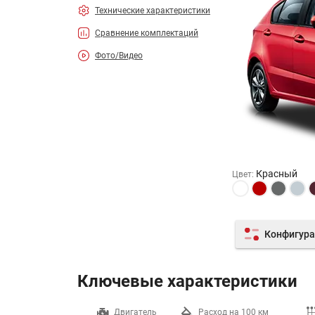
Технические характеристики
Сравнение комплектаций
Фото/Видео
Красный
Цвет
:
Конфигура
Ключевые характеристики
Разгон до 100 км/ч
Двигатель
Расход на 100 км