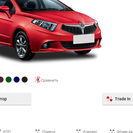
тор
Trade In
КПП
Привод
Клиренс
Объем ба