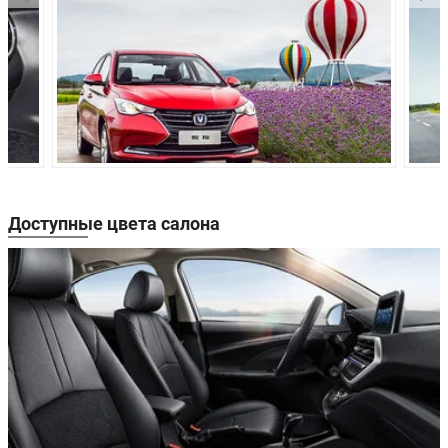
Привод:
Передний
Независимая, типа McPherson, с
гидравлическими
Передняя
телескопическими
подвеска:
амортизаторами, со
стабилизатором поперечной
устойчивости
Полузависимая с торсионной
балкой, с гидравлическими
Задняя подвеска:
телескопическими
амортизаторами
Доступные цвета салона
Передние
Дисковые вентилируемые
тормоза:
Задние тормоза:
Барабанные
Производство:
Китай
Гарантия:
5 лет