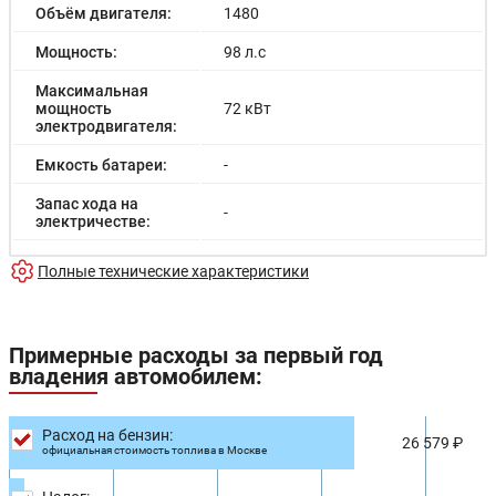
Объём двигателя:
1480
Мощность:
98 л.с
Максимальная
мощность
72 кВт
электродвигателя:
Емкость батареи:
-
Запас хода на
-
электричестве:
Время зарядки:
-
Полные технические характеристики
Время зарядки
-
(быстрая):
Примерные расходы за первый год
Разгон до 100км/
-
владения автомобилем:
час:
Максимальная
180 км/ч
скорость:
Расход на бензин:
26 579 ₽
официальная стоимость топлива в Москве
Расход в
-
городском цикле: