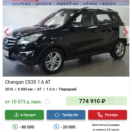
Changan CS35 1.6 AT
2016
6 000 км
AT
1.6 л
Передний
774 910 ₽
от 10 573 р./мес.
в Кредит
Трейд Ин
Резерв
Бесплатный резерв
- 80 000
- 20 000
в течении 24 часов