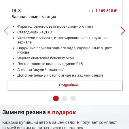
DLX
от:
1 169 810 ₽
Базовая комплектация
Фары головного света проекционного типа
Светодиодные ДХО
Указатели поворота, интегрированные в наружные
зеркала
Наружные зеркала заднего вида, окрашенные в цвет
кузова
Черная окантовка боковых окон
Легкосплавные колесные диски R15
Антенна "акулий плавник"
Дополнительный стоп-сигнал на заднем стекле
Задний противотуманный фонарь
Подробнее
Подсветка заднего номерного знака
Регулировка положения руля по высоте
Многофункциональное рулевое колесо
с возможностью управления мультимедиа
Солнцезащитные козырьки водителя и переднего
Зимняя резина
в подарок
пассажира
Индивидуальная подсветка для пассажиров переднего
Каждый купивший авто в нашем салоне, получает комплект
ряда
зимней резины на литых дисках в подарок.