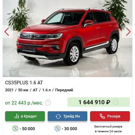
CS35PLUS 1.6 AT
2021
50 км
AT
1.6 л
Передний
1 644 910 ₽
от 22 443 р./мес.
в Кредит
Трейд Ин
Резерв
Бесплатный резерв
- 50 000
- 30 000
в течении 24 часов