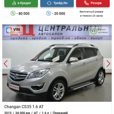
в Кредит
Трейд Ин
Резерв
Бесплатный резерв
- 80 000
- 20 000
в течении 24 часов
Рейтинг
4.8
состояния
Changan CS35 1.6 AT
2015
34 000 км
AT
1.6 л
Передний