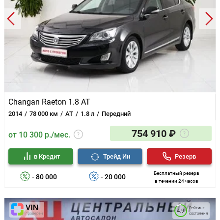
Changan Raeton 1.8 AT
2014
78 000 км
AT
1.8 л
Передний
754 910 ₽
от 10 300 р./мес.
в Кредит
Трейд Ин
Резерв
Бесплатный резерв
- 80 000
- 20 000
в течении 24 часов
Рейтинг
4.9
состояния