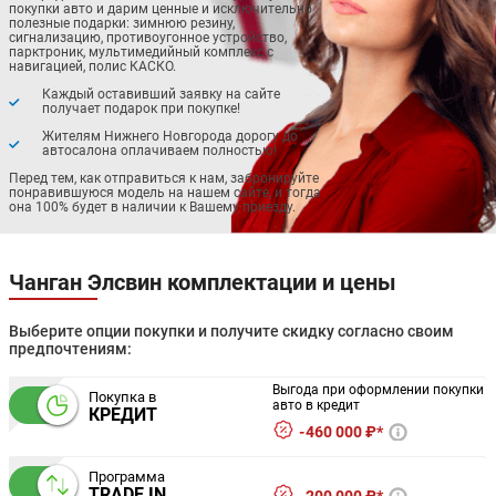
покупки авто и дарим ценные и исключительно
полезные подарки: зимнюю резину,
сигнализацию, противоугонное устройство,
парктроник, мультимедийный комплекс с
навигацией, полис КАСКО.
Каждый оставивший заявку на сайте
получает подарок при покупке!
Жителям Нижнего Новгорода дорогу до
автосалона оплачиваем полностью!
Перед тем, как отправиться к нам, забронируйте
понравившуюся модель на нашем сайте, и тогда
она 100% будет в наличии к Вашему приезду.
Чанган Элсвин комплектации и цены
Выберите опции покупки и получите скидку согласно своим
предпочтениям:
Выгода при оформлении покупки
Покупка в
авто в кредит
КРЕДИТ
460 000 ₽*
Программа
TRADE IN