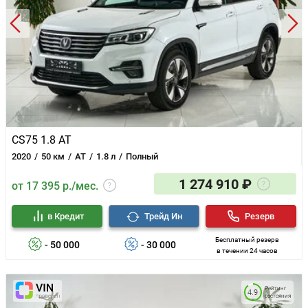
CS75 1.8 AT
2020
50 км
AT
1.8 л
Полный
1 274 910 ₽
от 17 395 р./мес.
в Кредит
Трейд Ин
Резерв
Бесплатный резерв
- 50 000
- 30 000
в течении 24 часов
Рейтинг
4.9
состояния