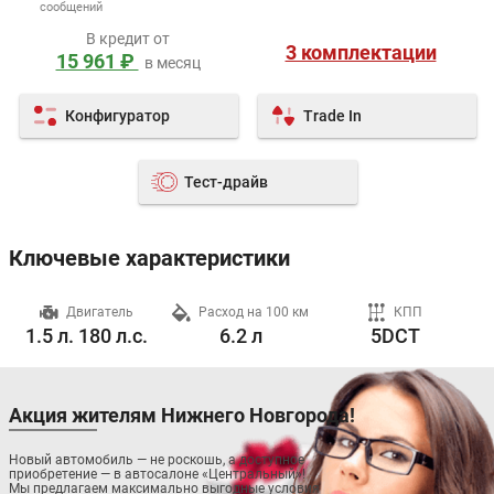
сообщений
В кредит от
3 комплектации
15 961 ₽
в месяц
Конфигуратор
Trade In
Тест-драйв
Ключевые характеристики
ч
Двигатель
Расход на 100 км
КПП
1.5 л. 180 л.с.
6.2 л
5DCT
Акция жителям Нижнего Новгорода!
Новый автомобиль — не роскошь, а доступное
приобретение — в автосалоне «Центральный»!
Мы предлагаем максимально выгодные условия