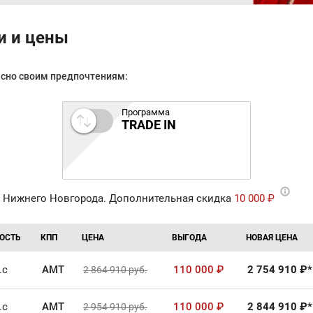
и и цены
асно своим предпочтениям:
Программа
TRADE IN
 Нижнего Новгорода. Дополнительная скидка
10 000 ₽
ОСТЬ
КПП
ЦЕНА
ВЫГОДА
НОВАЯ ЦЕНА
.с
AMT
110 000
₽
2 754 910
₽*
2 864 910
руб.
.с
AMT
110 000
₽
2 844 910
₽*
2 954 910
руб.