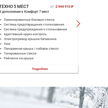
ТЕХНО 5 МЕСТ
ТЕХНО 7
от:
2 944 910 ₽
В дополнение к Комфорт 7 мест
В дополнени
Ламинированные боковые стекла
Система предотвращения столкновения
Система предупреждения о столкновении
Адаптивный круиз-контроль
Электропривод крышки багажника
Люк
Панорамная крыша / лобовое стекло
Тонированные стекла
Рейлинги на крыше
Подробнее