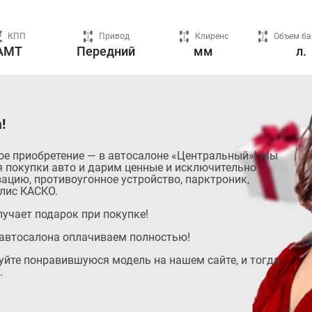
КПП
Привод
Клиренс
Объем ба
AMT
Передний
мм
л.
!
ое приобретение — в автосалоне «Центральный»! Мы
 покупки авто и дарим ценные и исключительно
ацию, противоугонное устройство, парктроник,
лис КАСКО.
учает подарок при покупке!
автосалона оплачиваем полностью!
руйте понравившуюся модель на нашем сайте, и тогда
.