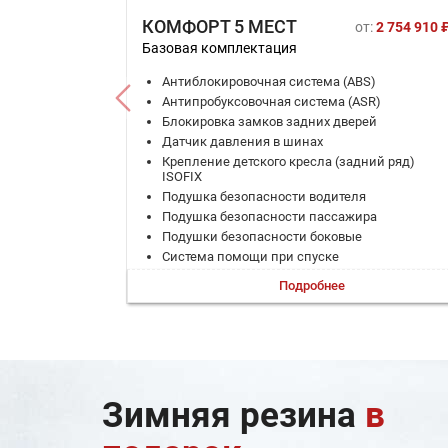
КОМФОРТ 5 МЕСТ
от:
2 754 910 
Базовая комплектация
Антиблокировочная система (ABS)
Антипробуксовочная система (ASR)
Блокировка замков задних дверей
Датчик давления в шинах
Крепление детского кресла (задний ряд)
ISOFIX
Подушка безопасности водителя
Подушка безопасности пассажира
Подушки безопасности боковые
Система помощи при спуске
Система помощи при старте в гору (HSA)
Подробнее
Система помощи при торможении (BAS; EBD)
Система стабилизации (ESP)
ЭРА-ГЛОНАСС
Активный усилитель руля
Дистанционный запуск двигателя
Запуск двигателя с кнопки
Зимняя резина
в
Камера задняя
Камеры кругового обзора