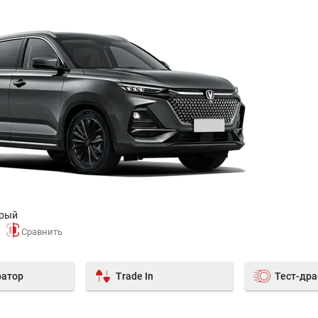
ерый
ратор
Trade In
Тест-др