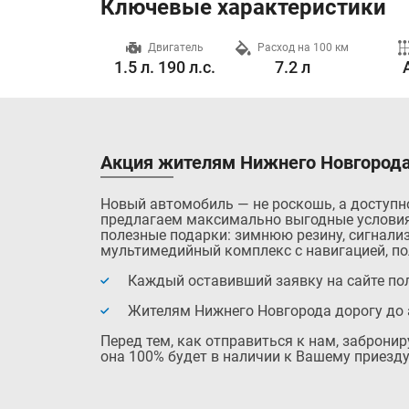
Ключевые характеристики
Разгон до 100 км/ч
Двигатель
Расход на 100 км
0.0 с.
1.5 л. 190 л.с.
7.2 л
Акция жителям Нижнего Новгорода
Новый автомобиль — не роскошь, а доступн
предлагаем максимально выгодные условия
полезные подарки: зимнюю резину, сигнализ
мультимедийный комплекс с навигацией, по
Каждый оставивший заявку на сайте пол
Жителям Нижнего Новгорода дорогу до 
Перед тем, как отправиться к нам, заброни
она 100% будет в наличии к Вашему приезду