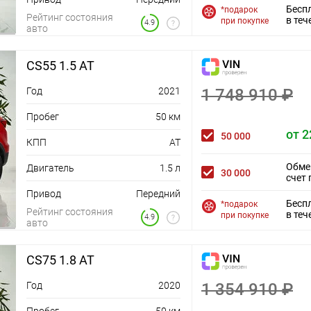
Бесп
*подарок
Рейтинг состояния
в теч
при покупке
4.9
авто
CS55 1.5 AT
Год
2021
1 748 910 ₽
Пробег
50 км
от 2
50 000
КПП
AT
Обме
Двигатель
1.5 л
30 000
счет 
Привод
Передний
Бесп
*подарок
Рейтинг состояния
в теч
при покупке
4.9
авто
CS75 1.8 AT
Год
2020
1 354 910 ₽