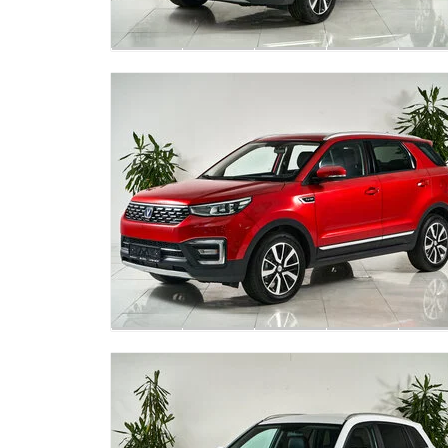
Регулировка сиденья водителя по высоте
Складывающееся заднее сиденье
Темный салон
Ткань (материал салона)
Аудиосистема
Дистанционное управление автомобилем
Мультимедиа система с ЖК-экраном
Розетка 12В
Универсальный порт (USB)
Штатный видеорегистратор
Android Auto
Bluetooth
CarPlay
Датчик света
Светодиодные фары
Электрообогрев боковых зеркал
Электрообогрев лобового стекла
Диски 19
Металлик
Иммобилайзер
Центральный замок
Докатка
Защита картера