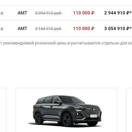
.с
AMT
110 000
₽
2 944 910
₽*
3 054 910
руб.
.с
AMT
110 000
₽
3 054 910
₽*
3 164 910
руб.
от рекомендуемой розничной цены и расчитывается отдельно для 