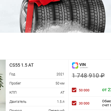
CS55 1.5 AT
Год
2021
1 748 910 ₽
Пробег
50 км
от 2
50 000
КПП
AT
Обме
Двигатель
1.5 л
30 000
счет 
Привод
Передний