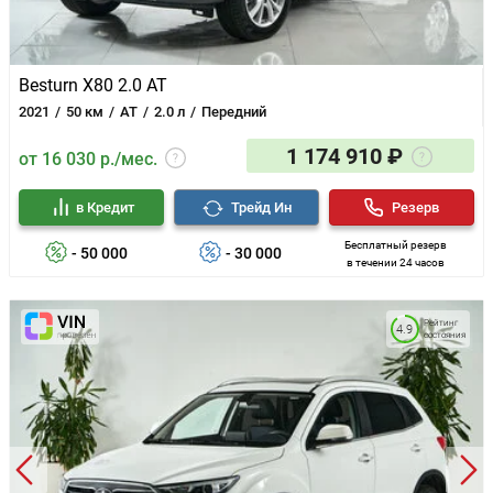
Besturn X80 2.0 AT
2021
50 км
AT
2.0 л
Передний
1 174 910 ₽
от 16 030 р./мес.
в Кредит
Трейд Ин
Резерв
Бесплатный резерв
- 50 000
- 30 000
в течении 24 часов
Рейтинг
4.9
состояния