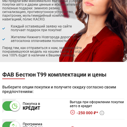
Мы предлагаем максимально выгодные условия
покупки авто и дарим ценные и исключительно
полезные подарки: зимнюю резину,
сигнализацию, противоугонное устройство,
парктроник, мультимедийный комплекс с
навигацией, полис КАСКО.
Каждый оставивший заявку на сайте
получает подарок при покупке!
Жителям Нижнего Новгорода дорогу до
автосалона оплачиваем полностью!
Перед тем, как отправиться к нам, забронируйте
понравившуюся модель на нашем сайте, и тогда
она 100% будет в наличии к Вашему приезду.
ФАВ Бестюн Т99 комплектации и цены
Выберите опции покупки и получите скидку согласно своим
предпочтениям:
Выгода при оформлении покупки
Покупка в
авто в кредит
КРЕДИТ
250 000 ₽*
Программа