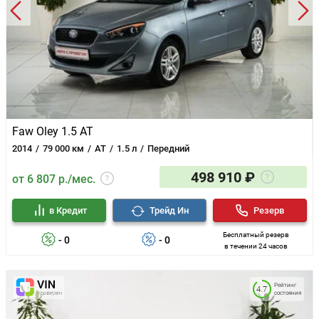
Faw Oley 1.5 AT
2014
79 000 км
AT
1.5 л
Передний
498 910 ₽
от 6 807 р./мес.
в Кредит
Трейд Ин
Резерв
Бесплатный резерв
- 0
- 0
в течении 24 часов
Рейтинг
4.7
состояния