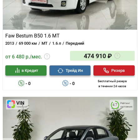
Faw Besturn B50 1.6 MT
2013
69 000 км
MT
1.6 л
Передний
474 910 ₽
от 6 480 р./мес.
в Кредит
Трейд Ин
Резерв
Бесплатный резерв
- 0
- 0
в течении 24 часов
Рейтинг
4.7
состояния