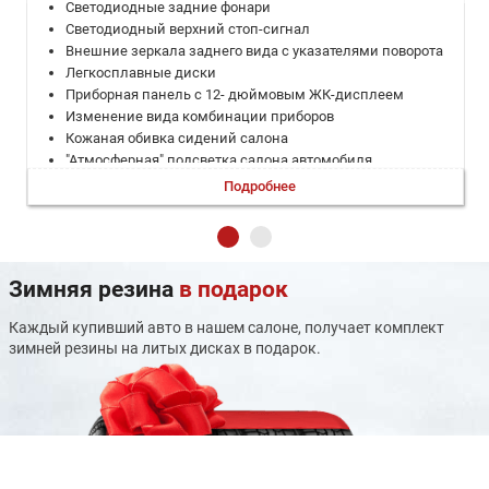
Светодиодные задние фонари
Светодиодный верхний стоп-сигнал
Внешние зеркала заднего вида с указателями поворота
Легкосплавные диски
Приборная панель с 12- дюймовым ЖК-дисплеем
Изменение вида комбинации приборов
Кожаная обивка сидений салона
"Атмосферная" подсветка салона автомобиля
Электронный рычаг переключения передач
Подробнее
Многофункциональное рулевое колесо
Отделка руля кожей
Регулировка рулевого колеса вверх-вниз
Передний центральный подлокотник
Зимняя резина
в подарок
Задний центральный подлокотник
Складывание задних сидений в соотношении 60 / 40
Каждый купивший авто в нашем салоне, получает комплект
Электростеклоподъемники с функцией "Auto"
зимней резины на литых дисках в подарок.
Дефлекторы кондиционера на заднем ряду
Внутреннее зеркало заднего вида с антибликовым
покрытием
Солнцезащитный козырек водителя и переднего
пассажира (с зеркалом)
Панорамный открывающийся люк + шторка на крыше с
электроприводом