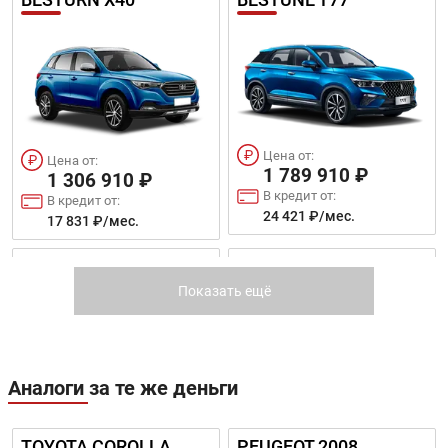
Цена от:
Цена от:
1 789 910 ₽
1 306 910 ₽
В кредит от:
В кредит от:
24 421 ₽/мес.
17 831 ₽/мес.
BESTURN X80
BESTUNE T55
Показать ещё
Аналоги за те же деньги
Цена от:
Цена от:
1 322 910 ₽
1 510 910 ₽
TOYOTA COROLLA
PEUGEOT 2008