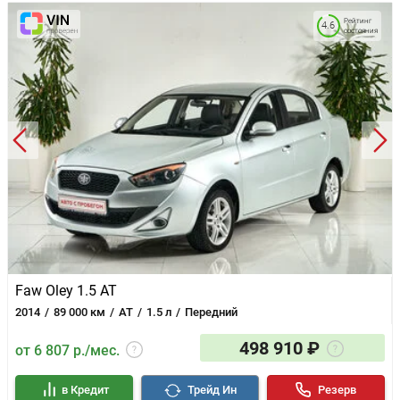
Рейтинг
4.6
состояния
Faw Oley 1.5 AT
2014
89 000 км
AT
1.5 л
Передний
498 910 ₽
от 6 807 р./мес.
в Кредит
Трейд Ин
Резерв