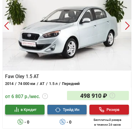
Faw Oley 1.5 AT
2014
74 000 км
AT
1.5 л
Передний
498 910 ₽
от 6 807 р./мес.
в Кредит
Трейд Ин
Резерв
Бесплатный резерв
- 0
- 0
в течении 24 часов