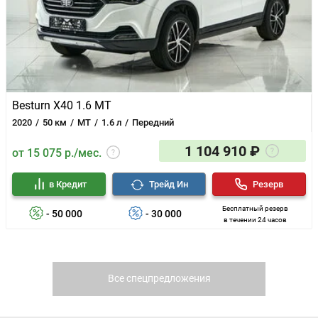
Besturn X40 1.6 MT
2020
50 км
MT
1.6 л
Передний
1 104 910 ₽
от 15 075 р./мес.
в Кредит
Трейд Ин
Резерв
Бесплатный резерв
- 50 000
- 30 000
в течении 24 часов
Все спецпредложения