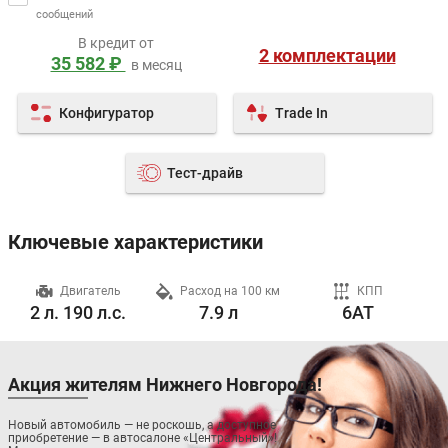
сообщений
В кредит от
2 комплектации
35 582 ₽
в месяц
Конфигуратор
Trade In
Тест-драйв
Ключевые характеристики
ч
Двигатель
Расход на 100 км
КПП
2 л. 190 л.с.
7.9 л
6AT
Акция жителям Нижнего Новгорода!
Новый автомобиль — не роскошь, а доступное
приобретение — в автосалоне «Центральный»!