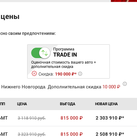
 цены
асно своим предпочтениям:
Программа
TRADE IN
Оценочная стоимость вашего авто +
дополнительная скидка
Скидка:
190 000 ₽*
 Нижнего Новгорода. Дополнительная скидка
10 000 ₽
ПП
ЦЕНА
ВЫГОДА
НОВАЯ ЦЕНА
6MT
815 000
₽
2 303 910
₽*
3 118 910
руб.
6MT
815 000
₽
2 508 910
₽*
3 323 910
руб.