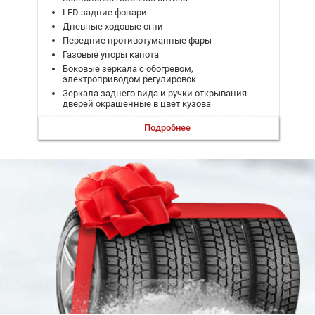
LED задние фонари
Дневные ходовые огни
Передние противотуманные фары
Газовые упоры капота
Боковые зеркала с обогревом,
электроприводом регулировок
Зеркала заднего вида и ручки открывания
дверей окрашенные в цвет кузова
Боковые подножки
Подробнее
Пластиковые расширители колесных арок,
неокрашенные
Откидной борт кузова
Обивка салона из экокожи черного цвета
Отделка центральной части торпедо экокожей
Механическая регулировка сиденья водителя в
6 направлениях
Механическая регулировка сидения переднего
пассажира в 4-х направлениях
Мультифункциональный руль с отделкой из
экокожи
Кнопка запуска двигателя
Кондиционер
Электрические стеклоподъемники для всех
окон