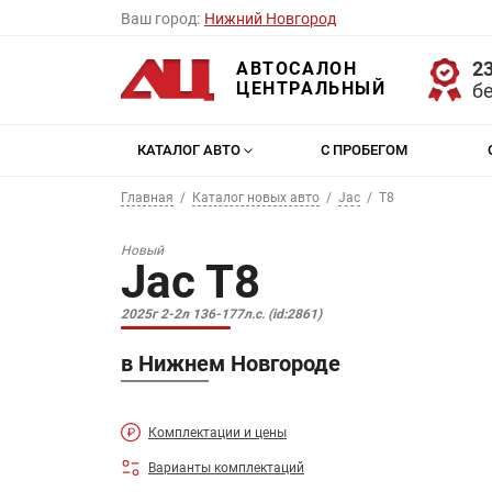
Ваш город:
Нижний Новгород
23
АВТОСАЛОН
ЦЕНТРАЛЬНЫЙ
б
КАТАЛОГ АВТО
С ПРОБЕГОМ
Главная
Каталог новых авто
Jac
T8
Новый
Jac T8
2025г 2-2л 136-177л.с. (id:2861)
в Нижнем Новгороде
Комплектации и цены
Варианты комплектаций