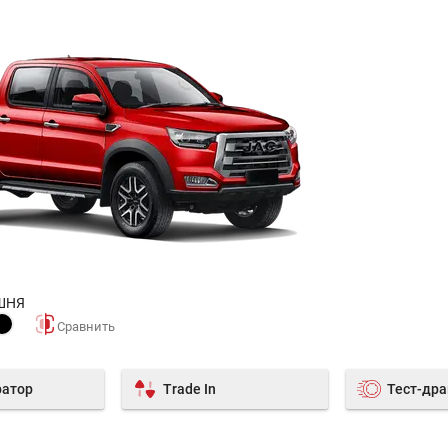
ШНЯ
ратор
Trade In
Тест-др