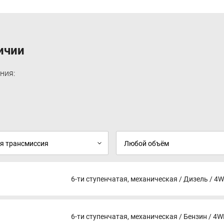
Противосолнечные козырьки для водителя и
переднего пассажира
Центральный подлокотник
Передние парковочные сенсоры
Задние парковочные сенсоры
ичии
Система кругового обзора 360°
Антиблокировочная система тормозов (ABS)
ния:
Электронная система распределения
тормозных усилий (EBD)
Система помощи при старте на подъеме (HHC)
Вспомогательная система торможения (HBA)
Тормозная система (BOS)
Антипробуксовочная система (TCS)
Система динамического контроля (VDC)
Система стабилизации (ESC)
Система мониторинга давления в шинах
(TPMS)
Фронтальные подушки безопасности водителя
и переднего пассажира
6-ти ступенчатая, механическая / Дизель / 4WD 
Центральный замок с дистанционным
управлением
Детский замок
Монохромный дисплей бортового компьютера
6-ти ступенчатая, механическая / Бензин / 4WD 