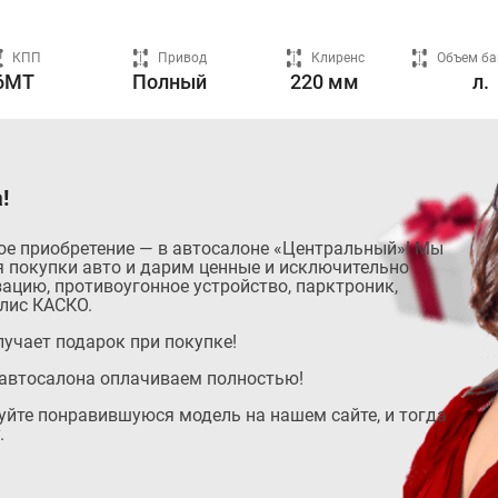
КПП
Привод
Клиренс
Объем ба
6MT
Полный
220 мм
л.
!
ое приобретение — в автосалоне «Центральный»! Мы
 покупки авто и дарим ценные и исключительно
ацию, противоугонное устройство, парктроник,
лис КАСКО.
учает подарок при покупке!
автосалона оплачиваем полностью!
руйте понравившуюся модель на нашем сайте, и тогда
.