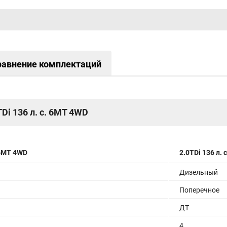
Сенсорный дисплей мультимедийной
системы размером 9"
Apple CarPlay/Android Auto
6 динамиков аудиосистемы
USB-разъем спереди
равнение комплектаций
TDi 136 л. с. 6MT 4WD
 6MT 4WD
2.0TDi 136 л.
Дизельный
Поперечное
ДТ
4