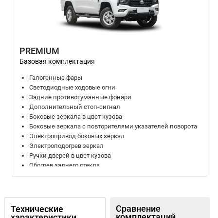
PREMIUM
Базовая комплектация
Галогенные фары
Светодиодные ходовые огни
Задние противотуманные фонари
Дополнительный стоп-сигнал
Боковые зеркала в цвет кузова
Боковые зеркала с повторителями указателей поворота
Электропривод боковых зеркал
Электроподогрев зеркал
Ручки дверей в цвет кузова
Обогрев заднего стекла
Окраска кузова металлик (опция)
Запасное колесо полноразмерное
Регулируемая рулевая колонка
Вертикальная регулировка руля
Сравнение
Технические
Управление аудиосистемой на руле
комплектаций
характеристики