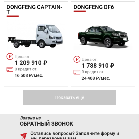
DONGFENG CAPTAIN-
DONGFENG DF6
T
Цена от:
Цена от:
1 209 910 ₽
1 788 910 ₽
В кредит от:
В кредит от:
16 508 ₽/мес.
24 408 ₽/мес.
CHANGAN HUNTER
GREAT WALL POER
PLUS
Показать ещё
Заявка на
ОБРАТНЫЙ ЗВОНОК
Остались вопросы? Заполните форму и
мы перезвоним вам