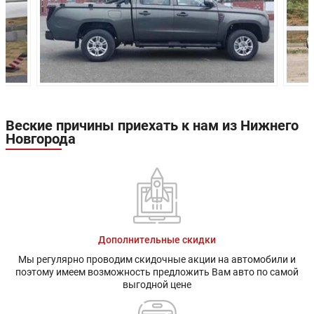
Привод:
Полный
Независимая, на двойных
Передняя подвеска:
поперечных рычагах
Задняя подвеска:
Зависимая, рессорная
Передние тормоза:
Дисковые
Задние тормоза:
Барабанные
Веские причины приехать к нам из Нижнего
Новгорода
Дополнительные скидки
Мы регулярно проводим скидочные акции на автомобили и
поэтому имеем возможность предложить Вам авто по самой
выгодной цене