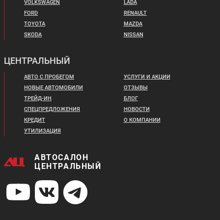
VOLKSWAGEN
LADA
FORD
RENAULT
TOYOTA
MAZDA
SKODA
NISSAN
ЦЕНТРАЛЬНЫЙ
Цена от:
Цена от:
АВТО С ПРОБЕГОМ
УСЛУГИ И АКЦИИ
3 298 910 ₽
6 989 910 ₽
НОВЫЕ АВТОМОБИЛИ
ОТЗЫВЫ
В кредит от:
В кредит от:
ТРЕЙД-ИН
БЛОГ
45 010 ₽/мес.
95 369 ₽/мес.
СПЕЦПРЕДЛОЖЕНИЯ
НОВОСТИ
КРЕДИТ
О КОМПАНИИ
UAZ ОБНОВЛЕННЫЙ
JAC T6
ПИКАП
УТИЛИЗАЦИЯ
АВТОСАЛОН
ЦЕНТРАЛЬНЫЙ
Цена от:
Цена от:
1 189 410 ₽
2 148 910 ₽