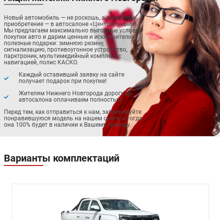
Новый автомобиль — не роскошь, а доступное
приобретение — в автосалоне «Центральный»!
Мы предлагаем максимально выгодные условия
покупки авто и дарим ценные и исключительно
полезные подарки: зимнюю резину,
сигнализацию, противоугонное устройство,
парктроник, мультимедийный комплекс с
навигацией, полис КАСКО.
Каждый оставивший заявку на сайте
получает подарок при покупке!
Жителям Нижнего Новгорода дорогу до
автосалона оплачиваем полностью!
Перед тем, как отправиться к нам, забронируйте
понравившуюся модель на нашем сайте, и тогда
она 100% будет в наличии к Вашему приезду.
Варианты комплектаций