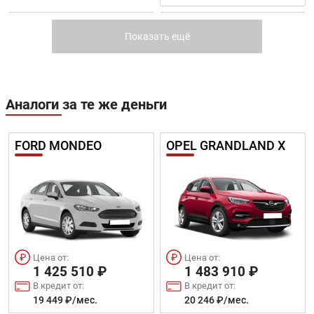
2008
4008
Показать ещё
Аналоги за те же деньги
Цена от:
Цена от:
FORD MONDEO
OPEL GRANDLAND X
2 058 910 ₽
3 488 910 ₽
В кредит от:
В кредит от:
28 091 ₽/мес.
47 602 ₽/мес.
TRAVELLER
5008
Цена от:
Цена от:
1 425 510 ₽
1 483 910 ₽
В кредит от:
В кредит от:
19 449 ₽/мес.
20 246 ₽/мес.