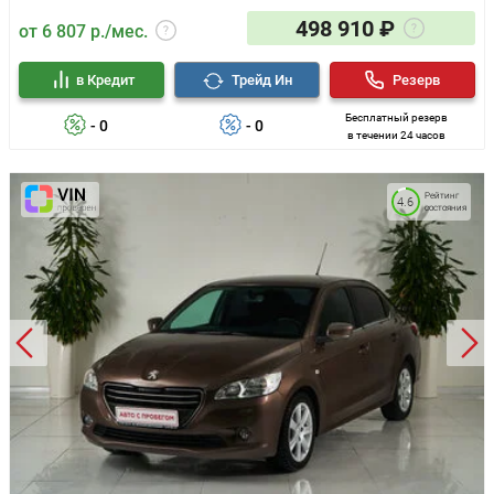
498 910 ₽
от 6 807 р./мес.
в Кредит
Трейд Ин
Резерв
Бесплатный резерв
- 0
- 0
в течении 24 часов
Рейтинг
4.6
состояния