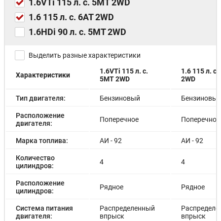
1.6VTi 115 л. с. 5MT 2WD
Воздуховоды для второго ряда сидений
Розетка 12.В
1.6 115 л. с. 6AT 2WD
Боковые зеркала с электрорегулировками и обогревом
1.6HDi 90 л. с. 5MT 2WD
Стальные 15" колесные диски, 205 / 65 R15
Стальное 15" запасное колесо, 195 / 70 R15
Белый "Blanc Banquise"
Выделить разные характеристики
Серебристый металлик "Gris Aluminium" - 22 000 ₽
1.6VTi 115 л. с.
1.6 115 л. с.
Серый металлик "Gris Shark" - 22 000 ₽
Характеристики
5MT 2WD
2WD
Темно-синий металлик "Bleu Bourrasque" - 22 000 ₽
Коричневый металлик "Brown Squirrel" - 22 000 ₽
Тип двигателя:
Бензиновый
Бензиновы
Черный металлик "Noir Perla Nera" - 22 000 ₽
Расположение
Поперечное
Поперечное
двигателя:
Марка топлива:
АИ - 92
АИ - 92
Количество
4
4
цилиндров:
Расположение
Рядное
Рядное
цилиндров:
Система питания
Распределенный
Распределе
двигателя:
впрыск
впрыск