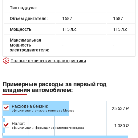
Тип наддува:
-
-
Объём двигателя:
1587
1587
Мощность:
115 л.с
115 л.с
Максимальная
мощность
-
-
электродвигателя:
Емкость батареи:
Полные технические характеристики
-
-
Запас хода на
-
-
электричестве:
Примерные расходы за первый год
Время зарядки:
-
-
владения автомобилем:
Время зарядки
-
-
(быстрая):
Расход на бензин:
25 537 ₽
официальная стоимость топлива в Москве
Разгон до 100км/
13.6 с
14.6 с
час:
Налог:
1 080 ₽
официальная информация из налогового кодекса
Максимальная
167 км/ч
169 км/ч
скорость: