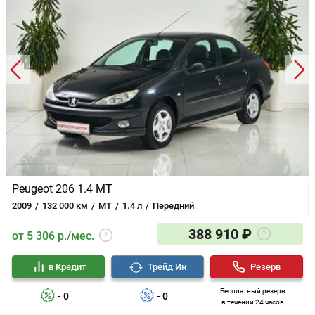
Peugeot 206 1.4 MT
2009
132 000 км
MT
1.4 л
Передний
388 910 ₽
от 5 306 р./мес.
в Кредит
Трейд Ин
Резерв
Бесплатный резерв
- 0
- 0
в течении 24 часов