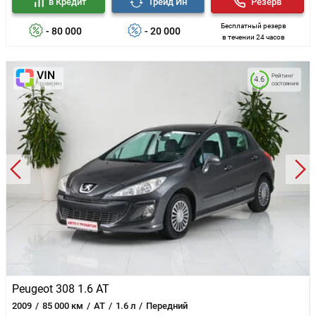
в Кредит
Трейд Ин
Резерв
Бесплатный резерв
- 80 000
- 20 000
в течении 24 часов
Рейтинг
4.6
состояния
Peugeot 308 1.6 AT
2009
85 000 км
AT
1.6 л
Передний