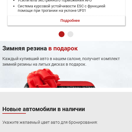
Усилитель экстренного торможения AFU
Система курсовой устойчивости ESC с функцией
помощи при трогании на уклоне UF01
Фронтальная подушка безопасности водителя
Подробнее
Фронтальная подушка безопасности переднего
пассажира - 12 000 ₽
Система контроля давления в шинах UE05
Индикатор непристегнутого ремня безопасности
водителя
Зимняя резина
в подарок
Передние ремни безопасности с пиротехническими
преднатяжителями и ограничителями усилия
натяжения
Каждый купивший авто в нашем салоне, получает комплект
Задние трехточечные ремни безопасности с
зимней резины на литых дисках в подарок.
инерционной катушкой
Механический детский замок
Автоматическое включение аварийной сигнализации
при экстренном торможении
Центральный замок
Один ключ с дистанционным управлением
центральным замком + один механический ключ
Автоматическая блокировка дверных замков при
Новые автомобили в наличии
начале движения
Кнопка блокировки замков со стороны водителя
Укажите желаемый цвет авто для бронирования:
Запираемый лючок бензобака
Индикатор открытых дверей и крышки багажника