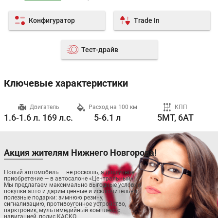
Конфигуратор
Trade In
Тест-драйв
Ключевые характеристики
ч
Двигатель
Расход на 100 км
КПП
1.6-1.6 л. 169 л.с.
5-6.1 л
5MT, 6AT
Акция жителям Нижнего Новгорода!
Новый автомобиль — не роскошь, а доступное
приобретение — в автосалоне «Центральный»!
Мы предлагаем максимально выгодные условия
покупки авто и дарим ценные и исключительно
полезные подарки: зимнюю резину,
сигнализацию, противоугонное устройство,
парктроник, мультимедийный комплекс с
навигацией, полис КАСКО.