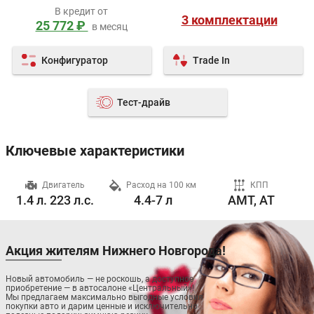
В кредит от
3 комплектации
25 772 ₽
в месяц
Конфигуратор
Trade In
Тест-драйв
Ключевые характеристики
ч
Двигатель
Расход на 100 км
КПП
1.4 л. 223 л.с.
4.4-7 л
AMT, AT
Акция жителям Нижнего Новгорода!
Новый автомобиль — не роскошь, а доступное
приобретение — в автосалоне «Центральный»!
Мы предлагаем максимально выгодные условия
покупки авто и дарим ценные и исключительно