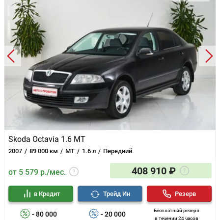
Skoda Octavia 1.6 MT
2007
89 000 км
MT
1.6 л
Передний
408 910 ₽
от 5 579 р./мес.
в Кредит
Трейд Ин
Резерв
Бесплатный резерв
- 80 000
- 20 000
в течении 24 часов