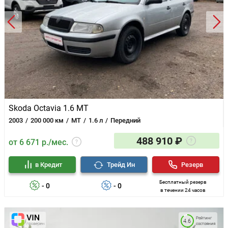
Skoda Octavia 1.6 MT
2003
200 000 км
MT
1.6 л
Передний
488 910 ₽
от 6 671 р./мес.
в Кредит
Трейд Ин
Резерв
Бесплатный резерв
- 0
- 0
в течении 24 часов
Рейтинг
4.6
состояния