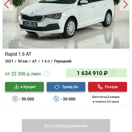
Rapid 1.6 AT
2021
50 км
AT
1.6 л
Передний
1 634 910 ₽
от 22 306 р./мес.
в Кредит
Трейд Ин
Резерв
Бесплатный резерв
- 50 000
- 30 000
в течении 24 часов
Все спецпредложения