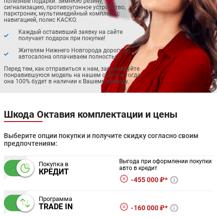
полезные подарки: зимнюю резину,
сигнализацию, противоугонное устройство,
парктроник, мультимедийный комплекс с
навигацией, полис КАСКО.
Каждый оставивший заявку на сайте
получает подарок при покупке!
Жителям Нижнего Новгорода дорогу до
автосалона оплачиваем полностью!
Перед тем, как отправиться к нам, забронируйте
понравившуюся модель на нашем сайте, и тогда
она 100% будет в наличии к Вашему приезду.
Шкода Октавия комплектации и цены
Выберите опции покупки и получите скидку согласно своим
предпочтениям:
Выгода при оформлении покупки
Покупка в
авто в кредит
КРЕДИТ
455 000 ₽*
Программа
TRADE IN
160 000 ₽*