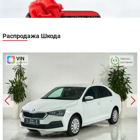
Парктроник задний
Подрулевые лепестки переключения передач
Регулировка руля по вылету
Регулировка руля по высоте
Система «старт-стоп»
Усилитель руля
Распродажа
Шкода
Электропривод зеркал
Электростеклоподъемники задние
Электростеклоподъемники передние
Отделка кожей рулевого колеса
Рейтинг
4.9
состояния
Передние сиденья с поясничной поддержкой
Подогрев передних сидений
Регулировка передних сидений по высоте
Складывающееся заднее сиденье
Ткань (материал салона)
Третий задний подголовник
Аудиоподготовка
Аудиосистема
Мультимедиа система с ЖК-экраном
Розетка 12V
Android Auto
Bluetooth
CarPlay