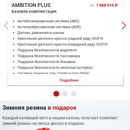
AMBITION PLUS
от:
1 888 910 ₽
Базовая комплектация
Антиблокировочная система (ABS)
Антипробуксовочная система (ASR)
Датчик давления в шинах
Крепление детского кресла (задний ряд) ISOFIX
Крепление детского кресла (передний ряд) ISOFIX
Подушка безопасности водителя
Подушка безопасности пассажира
Подушки безопасности боковые
Подушки безопасности оконные (шторки)
Система помощи при старте в гору (HSA)
Система помощи при торможении (BAS; EBD)
Подробнее
Система стабилизации (ESP)
ЭРА-ГЛОНАСС
Бортовой компьютер
Запуск двигателя с кнопки
Зимняя резина
в подарок
Климат-контроль 2-зонный
Круиз-контроль
Каждый купивший авто в нашем салоне, получает комплект
Мультифункциональное рулевое колесо
зимней резины на литых дисках в подарок.
Охлаждаемый перчаточный ящик