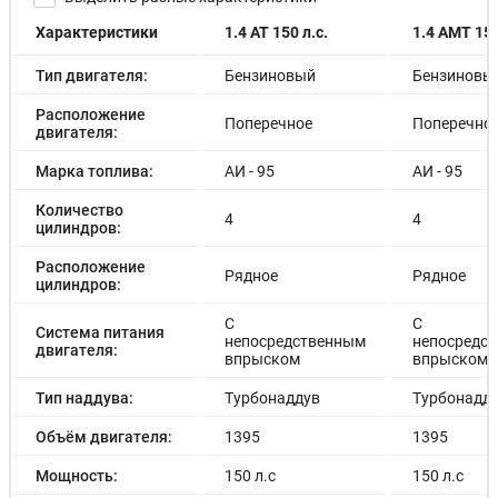
Характеристики
1.4 AT 150 л.с.
1.4 AMT 150
Тип двигателя:
Бензиновый
Бензиновы
Расположение
Поперечное
Поперечно
двигателя:
Марка топлива:
АИ - 95
АИ - 95
Количество
4
4
цилиндров:
Расположение
Рядное
Рядное
цилиндров:
С
С
Система питания
непосредственным
непосредс
двигателя:
впрыском
впрыском
Тип наддува:
Турбонаддув
Турбонадд
Объём двигателя:
1395
1395
Мощность:
150 л.с
150 л.с