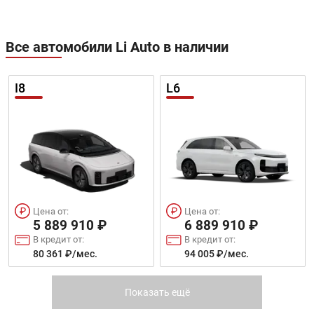
Все автомобили Li Auto в наличии
I8
L6
Цена от:
Цена от:
5 889 910 ₽
6 889 910 ₽
В кредит от:
В кредит от:
80 361 ₽/мес.
94 005 ₽/мес.
L7
MEGA
Показать ещё