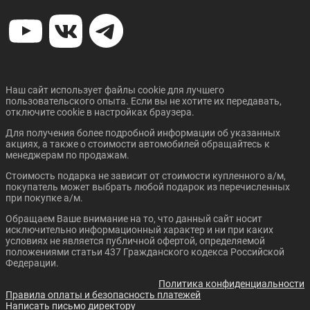
Цена от:
Цена от:
3 009 810 ₽
2 300 810 ₽
В кредит от:
В кредит от:
41 065 ₽/мес.
31 392 ₽/мес.
Наш сайт использует файлы cookie для лучшего
пользовательского опыта. Если вы не хотите их передавать,
CHANGAN UNI-T
CHANGAN CS35 PLUS
Цена от:
Цена от:
отключите cookie в настройках браузера.
NEW
2 923 910 ₽
2 957 900 ₽
Для получения более подробной информации об указанных
В кредит от:
В кредит от:
акциях, а также о стоимости автомобилей обращайтесь к
39 893 ₽/мес.
40 357 ₽/мес.
менеджерам по продажам.
Стоимость подарка не зависит от стоимости купленного а/м,
CHANGAN CS95 PLUS
GEELY ICON
покупатель может выбрать любой подарок из перечисленных
при покупке а/м.
Обращаем Ваше внимание на то, что данный сайт носит
исключительно информационный характер и ни при каких
Цена от:
Цена от:
условиях не является публичной офертой, определяемой
2 079 810 ₽
2 384 810 ₽
положениями статьи 437 Гражданского кодекса Российской
В кредит от:
В кредит от:
Федерации.
28 377 ₽/мес.
32 538 ₽/мес.
Политика конфиденциальности
Скоро в продаже
Правила оплаты и безопасность платежей
Цена от:
CHANGAN CS75 PLUS
CHANGAN CS95
Написать письмо директору