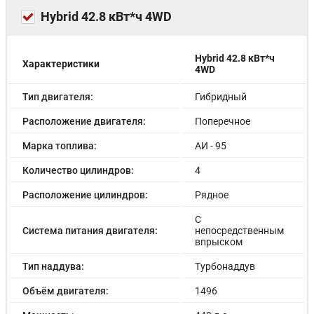
Иммобилайзер
Hybrid 42.8 кВт*ч 4WD
Сигнализация
Центральный замок
Сигнализация с обратной связью
Датчик проникновения в салон (датчик объема)
Hybrid 42.8 кВт*ч
Характеристики
4WD
ЭРА-ГЛОНАСС
Датчик давления в шинах
Тип двигателя:
Гибридный
Система помощи при спуске
Система удержания в полосе
Расположение двигателя:
Поперечное
Система стабилизации (ESP)
Система контроля слепых зон
Марка топлива:
АИ - 95
Подушки безопасности боковые
Подушка безопасности водителя
Количество цилиндров:
4
Ламинированные боковые стекла
Расположение цилиндров:
Рядное
Подушка безопасности пассажира
Блокировка замков задних дверей
С
Антиблокировочная система (ABS)
Система питания двигателя:
непосредственным
Антипробуксовочная система (ASR)
впрыском
Система предотвращения столкновения
Тип наддува:
Турбонаддув
Подушки безопасности боковые задние
Подушки безопасности оконные (шторки)
Объём двигателя:
1496
Система помощи при старте в гору (HSA)
Система помощи при торможении (BAS; EBD)