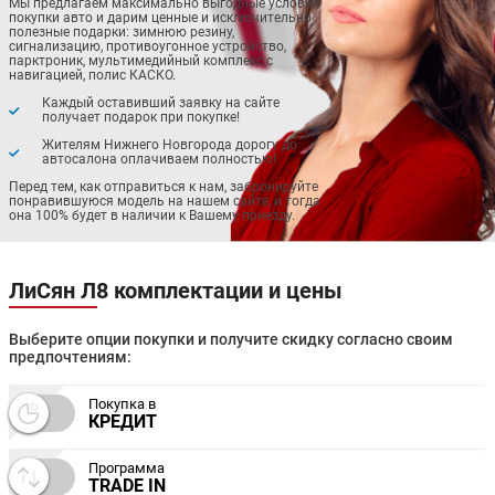
Мы предлагаем максимально выгодные условия
покупки авто и дарим ценные и исключительно
полезные подарки: зимнюю резину,
сигнализацию, противоугонное устройство,
парктроник, мультимедийный комплекс с
навигацией, полис КАСКО.
Каждый оставивший заявку на сайте
получает подарок при покупке!
Жителям Нижнего Новгорода дорогу до
автосалона оплачиваем полностью!
Перед тем, как отправиться к нам, забронируйте
понравившуюся модель на нашем сайте, и тогда
она 100% будет в наличии к Вашему приезду.
ЛиСян Л8 комплектации и цены
Выберите опции покупки и получите скидку согласно своим
предпочтениям:
Покупка в
КРЕДИТ
Программа
TRADE IN