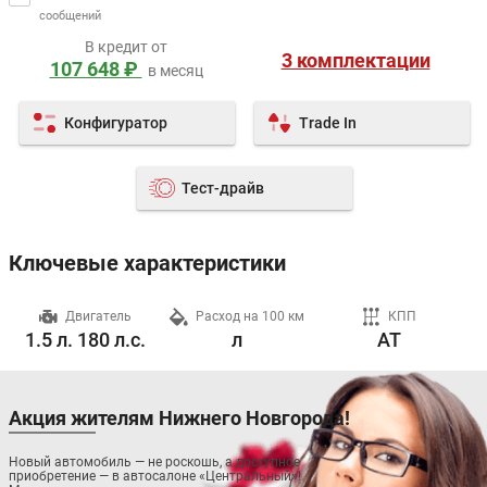
сообщений
В кредит от
3 комплектации
107 648 ₽
в месяц
Конфигуратор
Trade In
Тест-драйв
Ключевые характеристики
ч
Двигатель
Расход на 100 км
КПП
1.5 л. 180 л.с.
л
AT
Акция жителям Нижнего Новгорода!
Новый автомобиль — не роскошь, а доступное
приобретение — в автосалоне «Центральный»!