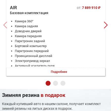
AIR
от:
7 889 910 ₽
Базовая комплектация
Камера 360°
Камера задняя
Доводчик дверей
Камера передняя
Парктроник задний
Бортовой компьютер
Парктроник передний
Проекционный дисплей
Электропривод зеркал
Активный усилитель руля
Запуск двигателя с кнопки
Подробнее
Система доступа без ключа
Электроскладывание зеркал
Адаптивный круиз-контроль
Регулировка руля по вылету
Зимняя резина
в подарок
Регулировка руля по высоте
Климат-контроль многозонный
Каждый купивший авто в нашем салоне, получает комплект
Регулируемый педальный узел
зимней резины на литых дисках в подарок.
Электронная приборная панель